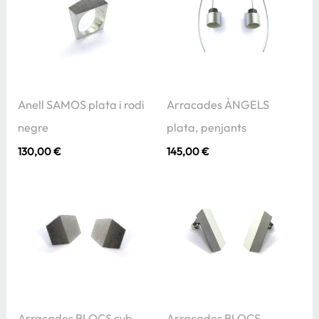
Anell SAMOS plata i rodi
Arracades ÀNGELS
negre
plata, penjants
130,00
€
145,00
€
Arracades BLOCS cub,
Arracades BLOCS