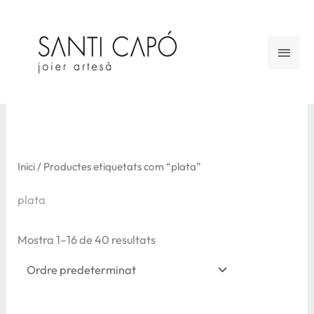
Vés
al
Men
contingut
princ
Inici
/ Productes etiquetats com “plata”
plata
Mostra 1–16 de 40 resultats