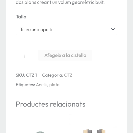
dos plans creant un volum geomètric buit.
Talla
quantitat
Afegeix a la cistella
de
Anell
SKU:
OTZ 1
Categoria:
OTZ
OTZ
Etiquetes:
Anells
,
plata
1,
plata
Productes relacionats