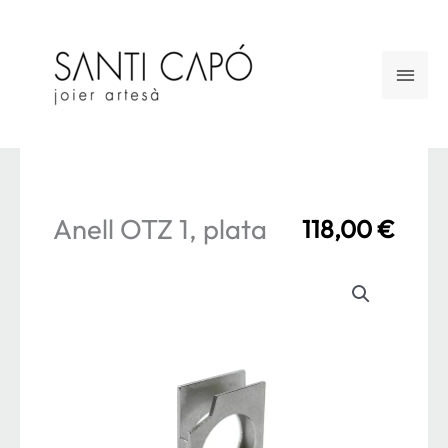
Vés
al
Men
contingut
princ
Anell OTZ 1, plata
118,00
€