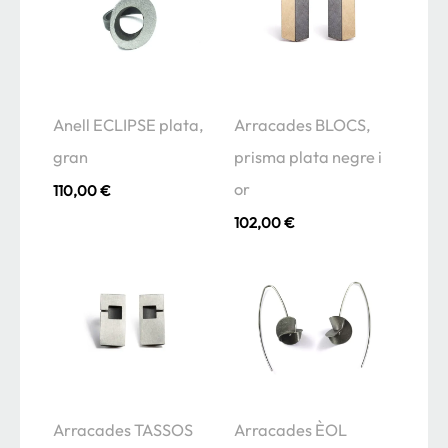
Anell ECLIPSE plata,
Arracades BLOCS,
gran
prisma plata negre i
or
110,00
€
102,00
€
Arracades TASSOS
Arracades ÈOL