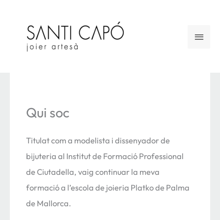
Vés
al
Men
contingut
princ
Qui soc
Titulat com a modelista i dissenyador de
bijuteria al Institut de Formació Professional
de Ciutadella, vaig continuar la meva
formació a l’escola de joieria Platko de Palma
de Mallorca.