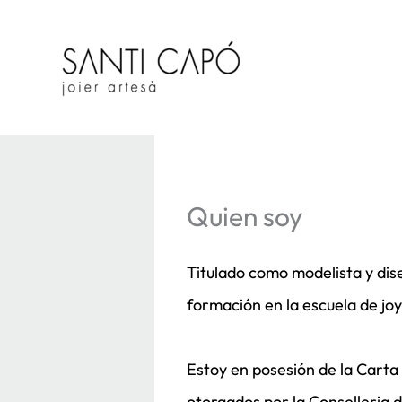
Ir
al
contenido
Quien soy
Titulado como modelista y dise
formación en la escuela de jo
Estoy en posesión de la Carta
otorgados por la Conselleria d