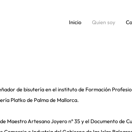
Inicio
Quien soy
Co
ñador de bisutería en el instituto de Formación Profesio
yería Platko de Palma de Mallorca.
 de Maestro Artesano Joyero nº 35 y el Documento de Cual
e Comercio e Industria del Gobierno de las Islas Baleare