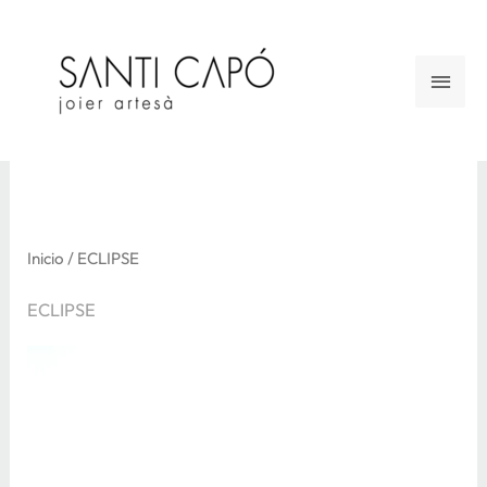
Ir
al
Men
contenido
princ
Inicio
/ ECLIPSE
ECLIPSE