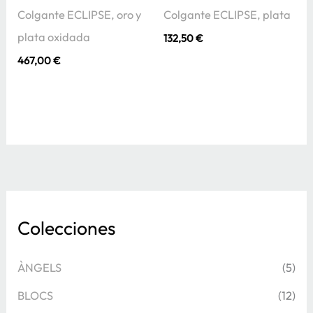
Colgante ECLIPSE, oro y
Colgante ECLIPSE, plata
plata oxidada
132,50
€
467,00
€
Colecciones
ÀNGELS
(5)
BLOCS
(12)