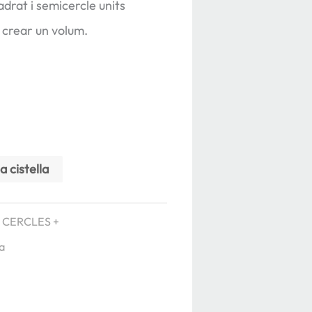
drat i semicercle units
crear un volum.
a cistella
:
CERCLES +
a