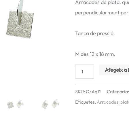
Arracades de plata, qua
perpendicularment per 
Tanca de pressió.
Mides 12 x 18 mm.
quantitat
Afegeix a l
de
Arracades
SKU:
QrAg12
Categoria
CERCLES-
Etiquetes:
Arracades
,
plat
QUADRAT
plata