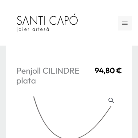
Vés
al
Men
contingut
princ
Penjoll CILINDRE
94,80
€
plata