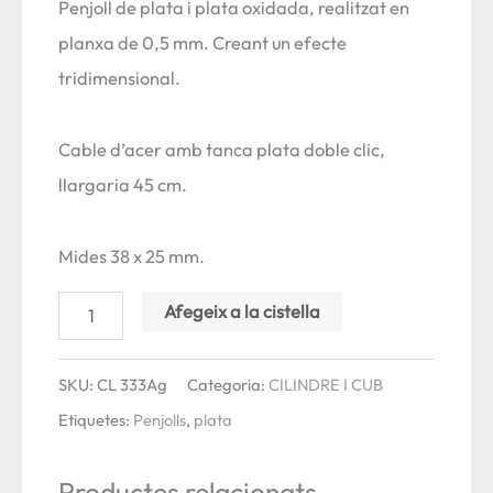
Penjoll de plata i plata oxidada, realitzat en
planxa de 0,5 mm. Creant un efecte
tridimensional.
Cable d’acer amb tanca plata doble clic,
llargaria 45 cm.
Mides 38 x 25 mm.
quantitat
Afegeix a la cistella
de
Penjoll
SKU:
CL 333Ag
Categoria:
CILINDRE I CUB
CILINDRE
Etiquetes:
Penjolls
,
plata
plata
Productes relacionats