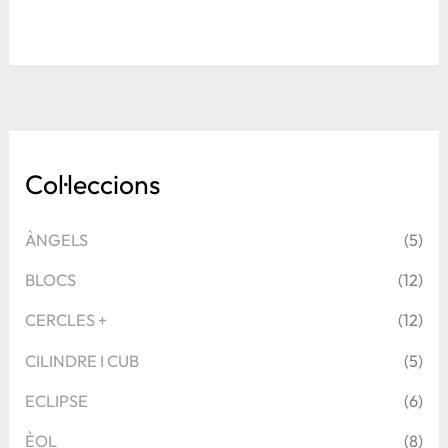
Col·leccions
ÀNGELS
(5)
BLOCS
(12)
CERCLES +
(12)
CILINDRE I CUB
(5)
ECLIPSE
(6)
ÈOL
(8)