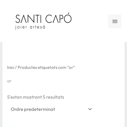
Vés
al
Men
contingut
princ
Inici
/ Productes etiquetats com “or”
or
S'estan mostrant 5 resultats