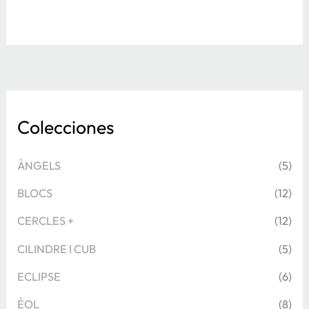
Colecciones
ÀNGELS
(5)
BLOCS
(12)
CERCLES +
(12)
CILINDRE I CUB
(5)
ECLIPSE
(6)
ÈOL
(8)