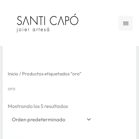
Ir
al
Men
contenido
princ
Inicio
/ Productos etiquetados “oro”
oro
Mostrando los 5 resultados