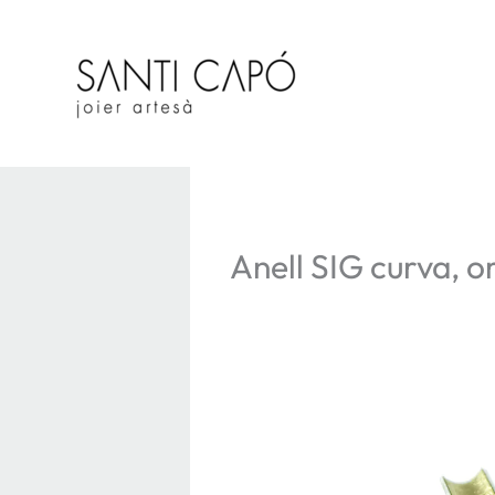
Vés
al
contingut
Anell SIG curva, or