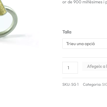
or de 900 mil·lèsimes i 
Talla
quantitat
Afegeix a l
de
Anell
SKU:
SG 1
Categoria:
SI
SIG
curva,