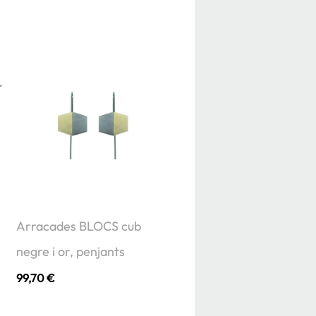
Arracades BLOCS cub
negre i or, penjants
99,70
€