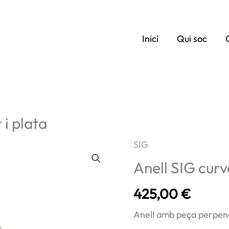
Inici
Qui soc
 i plata
SIG
Anell SIG curva
425,00
€
Anell amb peça perpend