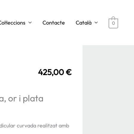
Col·leccions
Contacte
Català
0
425,00
€
, or i plata
icular curvada realitzat amb