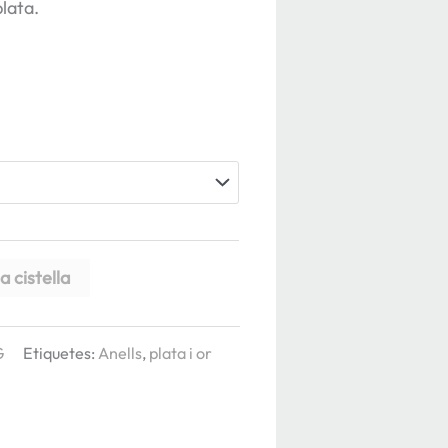
plata.
a cistella
G
Etiquetes:
Anells
,
plata i or