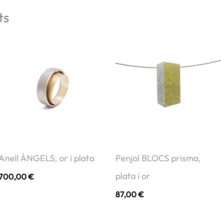
or
ts
i
plata
Anell ÀNGELS, or i plata
Penjol BLOCS prisma,
plata i or
700,00
€
87,00
€